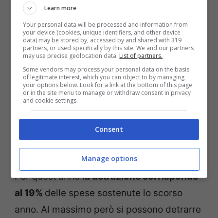
Learn more
Your personal data will be processed and information from
your device (cookies, unique identifiers, and other device
data) may be stored by, accessed by and shared with 319
partners, or used specifically by this site. We and our partners
may use precise geolocation data.
List of partners.
Some vendors may process your personal data on the basis
of legitimate interest, which you can object to by managing
your options below. Look for a link at the bottom of this page
or in the site menu to manage or withdraw consent in privacy
and cookie settings.
Consent
Come funziona il sistema delle detrazioni per pagare le
rette degli asili nido? – cityrumors.it
Manage options
Per quest’anno
la detrazione corrisponde
al 19%
delle spese sostenute lo scorso
anno. Al massimo però si possono detrarre