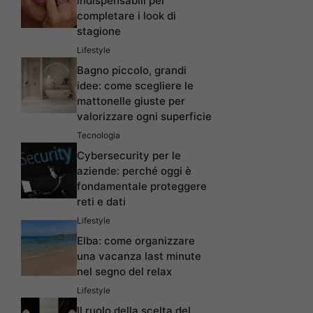
indispensabili per
completare i look di
stagione
Lifestyle
Bagno piccolo, grandi
idee: come scegliere le
mattonelle giuste per
valorizzare ogni superficie
Tecnologia
Cybersecurity per le
aziende: perché oggi è
fondamentale proteggere
reti e dati
Lifestyle
Elba: come organizzare
una vacanza last minute
nel segno del relax
Lifestyle
Il ruolo della scelta del