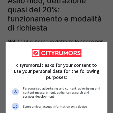
Asilo nido, detrazione
quasi del 20%:
funzionamento e modalità
di richiesta
Nel 2024 si possono detrarre le spese per
l’asilo nido sostenute nel 2023. Come
anticipato la
detrazione per l’asilo nido
cityrumors.it asks for your consent to
può essere considerata uno “sconto”
use your personal data for the following
sull’imposta IRPEF lorda
riconosciuto in
purposes:
sede di dichiarazione dei redditi per le
Personalised advertising and content, advertising and
spese sostenute dai genitori per pagare le
content measurement, audience research and
services development
rette dell’asilo nido.
Store and/or access information on a device