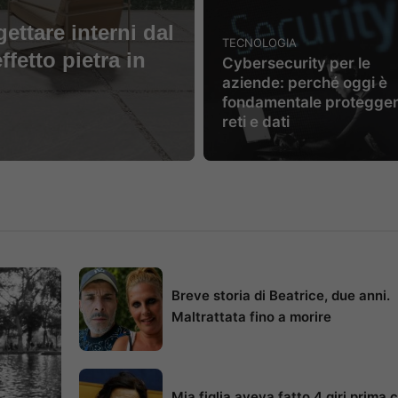
ettare interni dal
TECNOLOGIA
ffetto pietra in
Cybersecurity per le
aziende: perché oggi è
fondamentale protegge
reti e dati
Breve storia di Beatrice, due anni.
Maltrattata fino a morire
Mia figlia aveva fatto 4 giri prima 