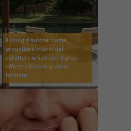
Il living d’autore: come
progettare interni dal
carattere unico con il gres
effetto pietra in grande
formato