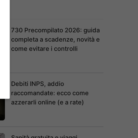
730 Precompilato 2026: guida
completa a scadenze, novità e
come evitare i controlli
Debiti INPS, addio
raccomandate: ecco come
azzerarli online (e a rate)
Sanità gratuita e viaggi