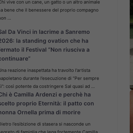
Chi vive con un cane, un gatto o un altro animale
sa bene che il benessere del proprio compagno
non …
Sal Da Vinci in lacrime a Sanremo
2026: la standing ovation che ha
fermato il Festival “Non riusciva a
continuare”
Una reazione inaspettata ha travolto l’artista
napoletano durante l’esecuzione di “Per sempre
sì”: così potente da costringere Sal quasi ad …
Chi è Camilla Ardenzi e perchè ha
scelto proprio Eternità: il patto con
nonna Ornella prima di morire
Dietro l’esibizione di stasera si nasconde un
segreto di famiglia che lega fortemente Camilla