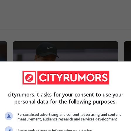
cityrumors.it asks for your consent to use your
personal data for the following purposes:
Sinner-Popyrin a Roma 2026: l’orario
ufficiale e l’insidia tattica che
Personalised advertising and content, advertising and content
preoccupa Jannik
measurement, audience research and services development
Store and/or access information on a device