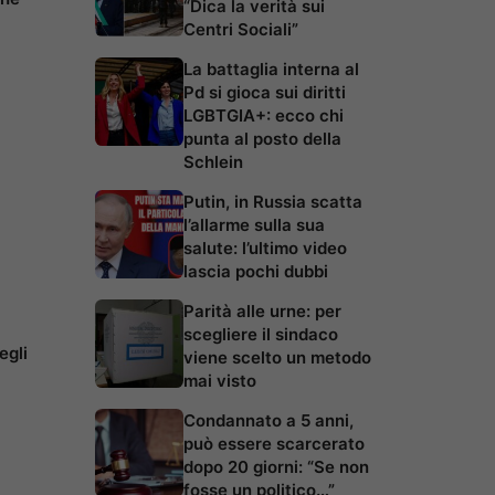
“Dica la verità sui
Centri Sociali”
La battaglia interna al
Pd si gioca sui diritti
LGBTGIA+: ecco chi
punta al posto della
Schlein
Putin, in Russia scatta
l’allarme sulla sua
salute: l’ultimo video
lascia pochi dubbi
Parità alle urne: per
scegliere il sindaco
egli
viene scelto un metodo
mai visto
Condannato a 5 anni,
può essere scarcerato
dopo 20 giorni: “Se non
fosse un politico…”