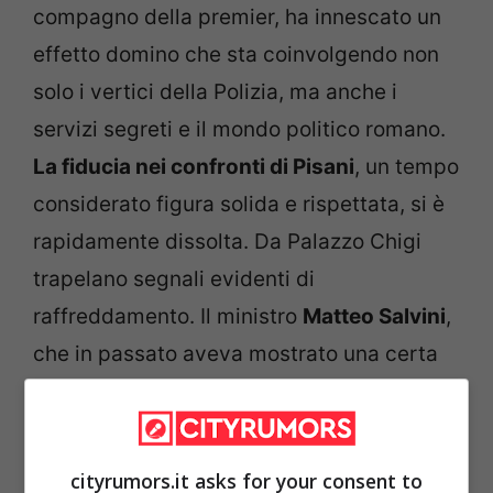
compagno della premier, ha innescato un
effetto domino che sta coinvolgendo non
solo i vertici della Polizia, ma anche i
servizi segreti e il mondo politico romano.
La fiducia nei confronti di Pisani
, un tempo
considerato figura solida e rispettata, si è
rapidamente dissolta. Da Palazzo Chigi
trapelano segnali evidenti di
raffreddamento. Il ministro
Matteo Salvini
,
che in passato aveva mostrato una certa
vicinanza istituzionale, non spende più
parole in sua difesa, e al Viminale si lavora
già sotto traccia per individuare un
cityrumors.it asks for your consent to