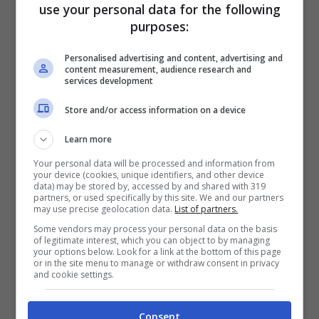
possibile successore. In questo clima di
use your personal data for the following
purposes:
tensione e incertezza, viene tirato in ballo
anche l’ex direttore dell’Aisi, Mario Del Deo,
Personalised advertising and content, advertising and
content measurement, audience research and
con cui Pisani aveva intrecciato una
services development
collaborazione stretta e strategica: ora
Store and/or access information on a device
anche quei rapporti vengono passati al
Learn more
setaccio, alimentando il senso di una crisi
Your personal data will be processed and information from
interna che potrebbe avere sviluppi ancora
your device (cookies, unique identifiers, and other device
data) may be stored by, accessed by and shared with 319
partners, or used specifically by this site. We and our partners
più ampi nei prossimi giorni.
may use precise geolocation data.
List of partners.
Some vendors may process your personal data on the basis
Gelosie interne e dossier
of legitimate interest, which you can object to by managing
your options below. Look for a link at the bottom of this page
or in the site menu to manage or withdraw consent in privacy
scomodi: la doppia
and cookie settings.
inchiesta con il caso
Consent