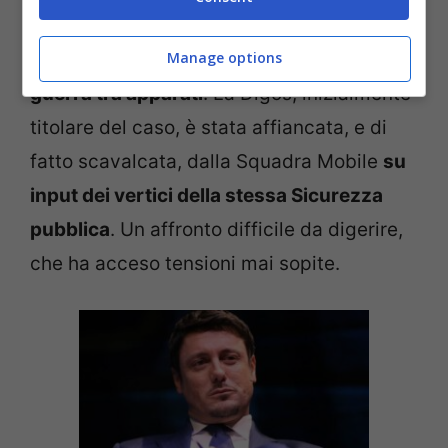
Giambruno
Manage options
Dietro al gelo istituzionale,
si agita una
guerra tra apparati
. La Digos, inizialmente
titolare del caso, è stata affiancata, e di
fatto scavalcata, dalla Squadra Mobile
su
input dei vertici della stessa Sicurezza
pubblica
. Un affronto difficile da digerire,
che ha acceso tensioni mai sopite.