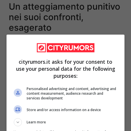
Un atteggiamento punitivo
nei suoi confronti,
esagerato
Per
l’ex senatore della Repubblica
e
compagno di Bianca
Berlinguer
cityrumors.it asks for your consent to
“l
’atteggiamento verso Alemanno è
use your personal data for the following
coerente verso una impostazione generale
purposes:
che definirei punitiva e che tende ad
Personalised advertising and content, advertising and
affermare la pena come qualcosa di
content measurement, audience research and
services development
immobile, non flessibile
non adattabile ai
Store and/or access information on a device
mutamenti che i detenuti vivono sulla loro
Learn more
pelle
e vita ogni giorno”
.