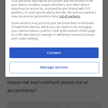
Your personal data will be processed and information from
your device (cookies, unique identifiers, and other device
Per
Luigi Manconi
non ci sono dubbi che si
data) may be stored by, accessed by and shared with 319
partners, or used specifically by this site. We and our partners
debba intervenire e farlo nella maniera più
may use precise geolocation data.
List of partners.
Some vendors may process your personal data on the basis
rapida possibile perché quello che è stato
of legitimate interest, which you can object to by managing
your options below. Look for a link at the bottom of this page
fatto con
Alemanno
, a suo modo di
or in the site menu to manage or withdraw consent in privacy
and cookie settings.
vedere, è qualcosa di “
vergognoso
nell’applicazione di norme
sviluppate in
Consent
quel mod
o”, anche perché
“ritengo che si
poteva avere un atteggiamento diverso
Manage options
con Alemanno anche perché questo rigore
messo nei suoi confronti penso sia un
accanimento
”