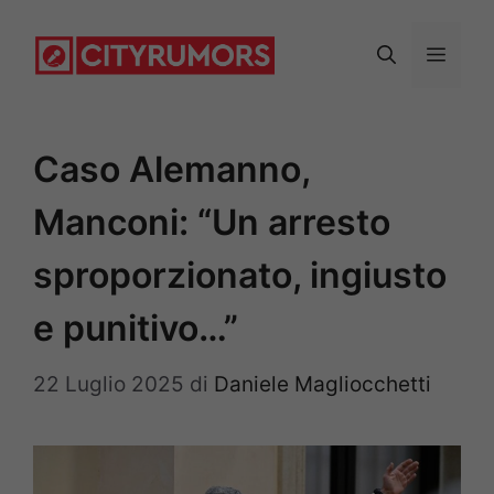
Vai
al
Menu
contenuto
Caso Alemanno,
Manconi: “Un arresto
sproporzionato, ingiusto
e punitivo…”
22 Luglio 2025
di
Daniele Magliocchetti