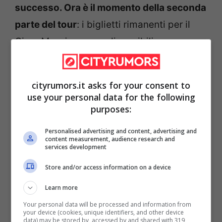
successo. Ora è il momento della seconda
parte del tour
: i biglietti rimanenti per il
Circo Massimo sono disponibili su
TicketOne.it. Si consiglia di iniziare a
prenotarsi per un eventuale posto “in
cityrumors.it asks for your consent to
coda”.
use your personal data for the following
purposes:
Per rimanere aggiornato sulle principali
Personalised advertising and content, advertising and
notizie di cultura e spettacolo clicca
content measurement, audience research and
services development
qui:
Cinema in lutto: è morto Taggart di
Store and/or access information on a device
Beverly Hills Cop. Chi era John Ashton
Learn more
I tagliandi per le ultime serate stanno
Your personal data will be processed and information from
your device (cookies, unique identifiers, and other device
davvero per finire.
Si tratta di posti extra,
data) may be stored by, accessed by and shared with 319