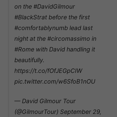
on the
#DavidGilmour
#BlackStrat
before the first
#comfortablynumb
lead last
night at the
#circomassimo
in
#Rome
with David handling it
beautifully.
https://t.co/fOfJEGpCIW
pic.twitter.com/w6SfoB1nOU
— David Gilmour Tour
(@GilmourTour)
September 29,