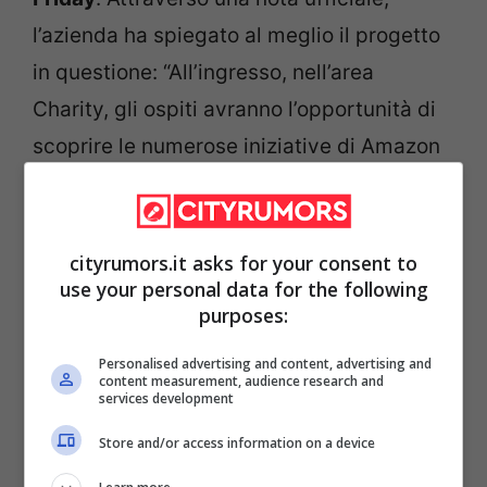
l’azienda ha spiegato al meglio il progetto
in questione: “All’ingresso, nell’area
Charity, gli ospiti avranno l’opportunità di
scoprire le numerose iniziative di Amazon
a supporto della comunità: grazie ad un Qr
Code si potranno scoprire tutti i prodotti
delle organizzazioni no profit disponibili
cityrumors.it asks for your consent to
use your personal data for the following
nella vetrina Amazon for Charity, o ancora
purposes:
un click per la scuola,
l’iniziativa di
Personalised advertising and content, advertising and
Amazon
a supporto delle scuole e della
content measurement, audience research and
services development
didattica”.
Store and/or access information on a device