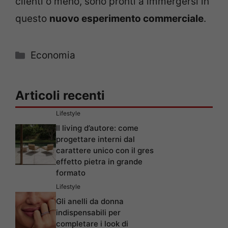
clienti o meno, sono pronti a immergersi in
questo
nuovo esperimento commerciale
.
Categorie
Economia
Articoli recenti
Lifestyle
Il living d’autore: come
progettare interni dal
carattere unico con il gres
effetto pietra in grande
formato
Lifestyle
Gli anelli da donna
indispensabili per
completare i look di