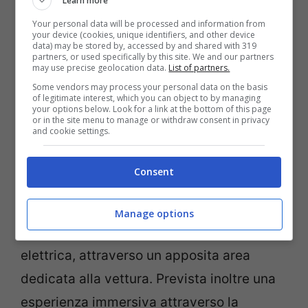
Learn more
Your personal data will be processed and information from
your device (cookies, unique identifiers, and other device
data) may be stored by, accessed by and shared with 319
partners, or used specifically by this site. We and our partners
may use precise geolocation data.
List of partners.
Some vendors may process your personal data on the basis
of legitimate interest, which you can object to by managing
your options below. Look for a link at the bottom of this page
or in the site menu to manage or withdraw consent in privacy
and cookie settings.
Esperimento Amazon in città – cityrumors.it
Consent
Inoltre per gli stessi clienti la possibilità di
Manage options
visionare la nuovissima Fiat 500 100%
elettrica, attraverso un apposita area
dedicata alla vettura. Prevista inoltre una
esperienza immersiva attraverso la