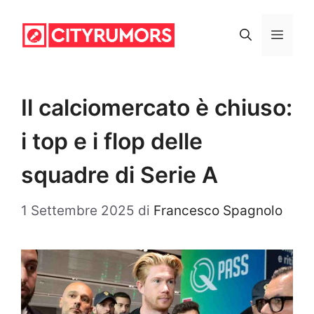
Vai
al
Menu
contenuto
Il calciomercato è chiuso:
i top e i flop delle
squadre di Serie A
1 Settembre 2025
di
Francesco Spagnolo