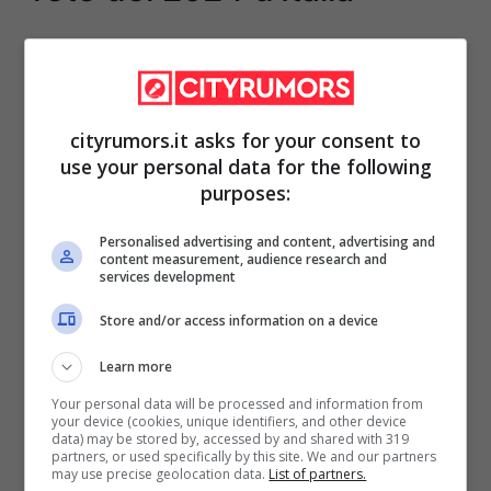
La
rete mobile migliore d’Italia è ancora
una volta Fastweb.
L’azienda italiana di
telecomunicazioni e connessioni a banda
cityrumors.it asks for your consent to
larga, ha ottenuto il riconoscimento per la
use your personal data for the following
purposes:
quarta volta consecutiva, confermandosi
come uno degli operatori più apprezzati a
Personalised advertising and content, advertising and
content measurement, audience research and
livello nazionale. I test effettuati da Ookla
services development
parlano chiaro:
Fastweb continua a
Store and/or access information on a device
confermare la propria velocità di rete
e si
Learn more
aggiudica tutti gli Speedtest Awards del
Your personal data will be processed and information from
primo semestre del 2024.
your device (cookies, unique identifiers, and other device
data) may be stored by, accessed by and shared with 319
partners, or used specifically by this site. We and our partners
may use precise geolocation data.
List of partners.