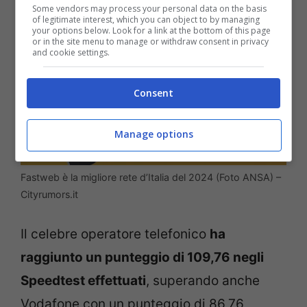
Some vendors may process your personal data on the basis
of legitimate interest, which you can object to by managing
your options below. Look for a link at the bottom of this page
or in the site menu to manage or withdraw consent in privacy
and cookie settings.
Consent
Manage options
Fastweb è la migliore rete d’Italia del 2024 (Foto ANSA) –
Cityrumors.it
Il celebre operatore telefonico
ha
raggiunto un punteggio di 109,76 negli
Speedtest effettuati
, superando anche
Vodafone con un punteggio di 86,76,