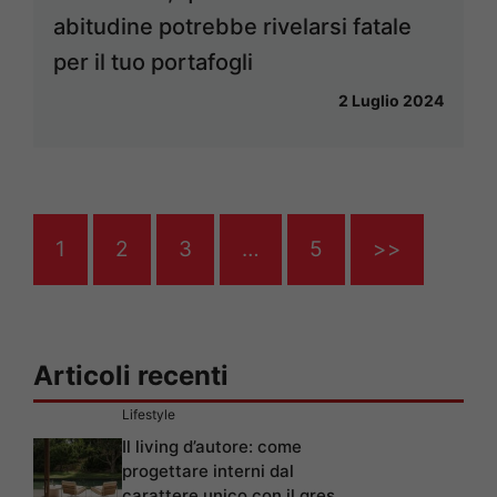
abitudine potrebbe rivelarsi fatale
per il tuo portafogli
2 Luglio 2024
1
2
3
…
5
>>
Articoli recenti
Lifestyle
Il living d’autore: come
progettare interni dal
carattere unico con il gres