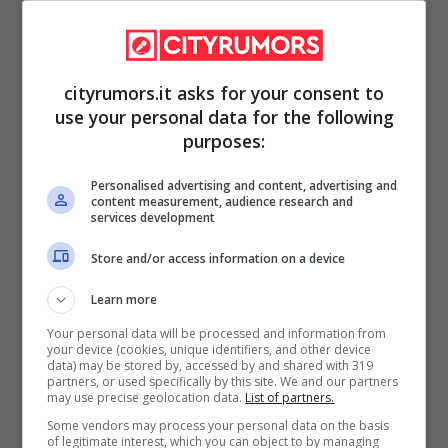
cityrumors.it asks for your consent to
use your personal data for the following
purposes:
Personalised advertising and content, advertising and
content measurement, audience research and
services development
Store and/or access information on a device
Learn more
Casa popolare con Legge 104: spetta
Your personal data will be processed and information from
la priorità ma sono in molti a non
your device (cookies, unique identifiers, and other device
data) may be stored by, accessed by and shared with 319
saperlo
partners, or used specifically by this site. We and our partners
may use precise geolocation data.
List of partners.
9 Luglio 2024
Some vendors may process your personal data on the basis
of legitimate interest, which you can object to by managing