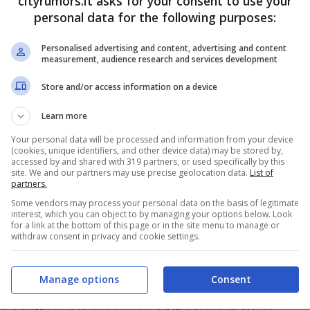
cityrumors.it asks for your consent to use your
personal data for the following purposes:
ca sera su Rai 3, alla vigilia del 25 aprile. La
essere un momento di riflessione
Personalised advertising and content, advertising and content
measurement, audience research and services development
ca ha deciso di cancellare.
Store and/or access information on a device
itata, prima per “motivi editoriali” e poi,
Learn more
onsiglio, per “questioni economiche”.
Your personal data will be processed and information from your device
(cookies, unique identifiers, and other device data) may be stored by,
 sui social, Bortone ha letto il monologo
accessed by and shared with 319 partners, or used specifically by this
site. We and our partners may use precise geolocation data.
List of
i giorni,
la Rai ha deciso di avviare un
partners.
Some vendors may process your personal data on the basis of legitimate
interest, which you can object to by managing your options below. Look
for a link at the bottom of this page or in the site menu to manage or
withdraw consent in privacy and cookie settings.
avvia un procedimento per il
Manage options
Consent