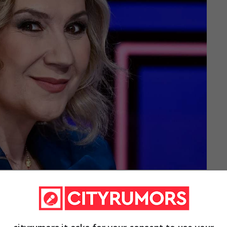
Ansa) – cityrumors.it
ati,
premio Strega nel 2019, continua a far
o partecipare alla trasmissione di
Serena