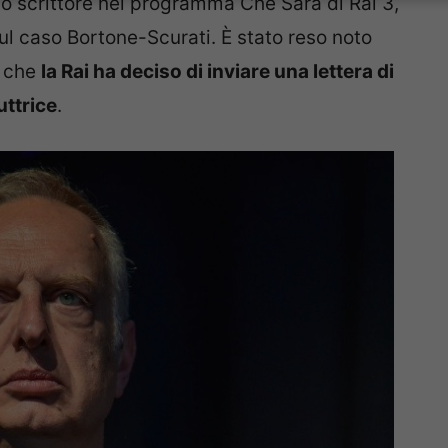
llo scrittore nel programma Che Sarà di Rai 3,
sul caso Bortone-Scurati. È stato reso noto
, che
la Rai ha deciso di inviare una lettera di
uttrice
.