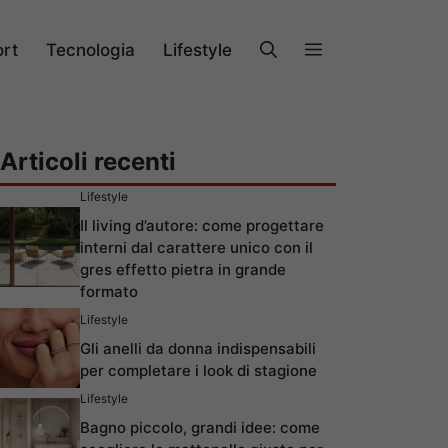
rt
Tecnologia
Lifestyle
Articoli recenti
Lifestyle
Il living d’autore: come progettare
interni dal carattere unico con il
gres effetto pietra in grande
formato
Lifestyle
Gli anelli da donna indispensabili
per completare i look di stagione
Lifestyle
Bagno piccolo, grandi idee: come