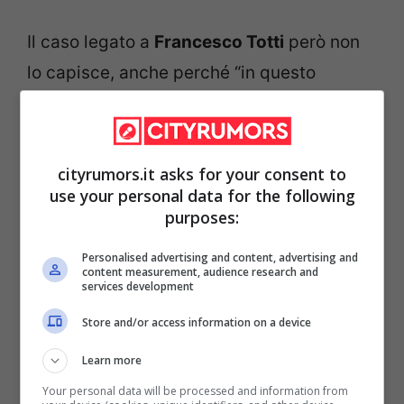
Il caso legato a
Francesco Totti
però non
lo capisce, anche perché “in questo
momento Putin, Trump e Zelensky vogliono
la pace, le dico una cosa”, prego, “
mi sto
preparando perché credo che ad
agosto o
cityrumors.it asks for your consent to
use your personal data for the following
magari anche prima
, riuscirò a fare un
purposes:
concerto nella Piazza Rossa
, un concerto
per la pace e sarebbe bellissimo, io mi sto
Personalised advertising and content, advertising and
content measurement, audience research and
preparando e sono sicuro che accadrà e
services development
non vedo l’ora di tornare a
Mosca
, dove
Store and/or access information on a device
sono amatissimo ancora oggi
“.
Learn more
Your personal data will be processed and information from