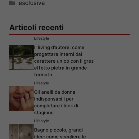
Categorie
esclusiva
Articoli recenti
Lifestyle
Il living d’autore: come
progettare interni dal
carattere unico con il gres
effetto pietra in grande
formato
Lifestyle
Gli anelli da donna
indispensabili per
completare i look di
stagione
Lifestyle
Bagno piccolo, grandi
idee: come scegliere le