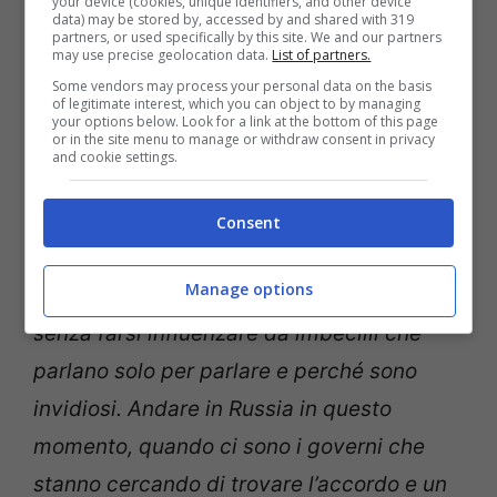
“Totti non deve ascoltare
your device (cookies, unique identifiers, and other device
data) may be stored by, accessed by and shared with 319
nessuno, vada a Mosca
partners, or used specifically by this site. We and our partners
may use precise geolocation data.
List of partners.
poi ci torneremo insieme
Some vendors may process your personal data on the basis
of legitimate interest, which you can object to by managing
per il concerto magari…”
your options below. Look for a link at the bottom of this page
or in the site menu to manage or withdraw consent in privacy
and cookie settings.
E riguardo a
Francesco Totti
,
Al Bano
non
ha dubbi e rincara la dose: “
Come me uno
Consent
come Francesco è un uomo libero e deve
Manage options
prendere la decisione migliore per lui
senza farsi influenzare da imbecilli che
parlano solo per parlare e perché sono
invidiosi. Andare in Russia in questo
momento, quando ci sono i governi che
stanno cercando di trovare l’accordo e un