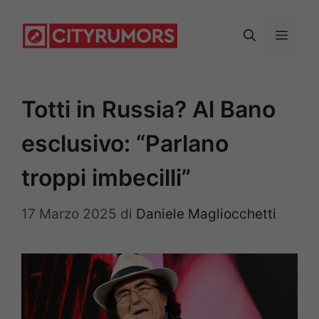
Vai
al
Menu
contenuto
Totti in Russia? Al Bano
esclusivo: “Parlano
troppi imbecilli”
17 Marzo 2025
di
Daniele Magliocchetti