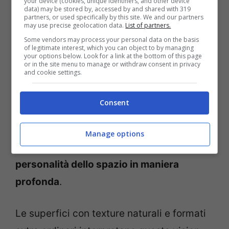
your device (cookies, unique identifiers, and other device
data) may be stored by, accessed by and shared with 319
partners, or used specifically by this site. We and our partners
Dalla texture al formato:
may use precise geolocation data.
List of partners.
Some vendors may process your personal data on the basis
creare un bagno in gres
of legitimate interest, which you can object to by managing
your options below. Look for a link at the bottom of this page
porcellanato di carattere
or in the site menu to manage or withdraw consent in privacy
and cookie settings.
La definizione del formato del gres è
Consent
fondamentale per creare un bagno di
lusso, dove questo elemento, insieme alla
Manage options
texture, contribuisce a
definire la
personalità dello spazio in maniera
profonda
.
Le superfici con texture naturali e formati