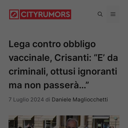
Vai
al
Menu
contenuto
Lega contro obbligo
vaccinale, Crisanti: “E’ da
criminali, ottusi ignoranti
ma non passerà…”
7 Luglio 2024
di
Daniele Magliocchetti