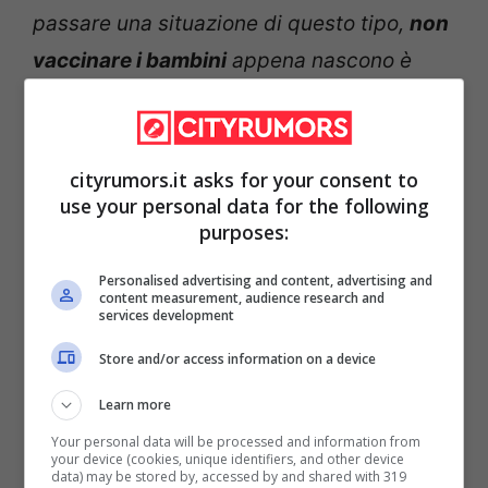
passare una situazione di questo tipo,
non
vaccinare i bambini
appena nascono è
qualcosa di allucinante, per questo c’è
l’obbligo e temo che ci siano tanti genitori
che decidono di non fare le vaccinazioni e
cityrumors.it asks for your consent to
use your personal data for the following
questo è un problema serio.
Basta andare
purposes:
a vedere cosa sta succedendo con il
morbillo che sta avanzando in modo
Personalised advertising and content, advertising and
content measurement, audience research and
services development
preoccupante
e questo perché si è
sottovalutato il problema e non c’è una
Store and/or access information on a device
campagna vaccinale come dovrebbe
Learn more
esserci in un paese normale”.
Your personal data will be processed and information from
your device (cookies, unique identifiers, and other device
data) may be stored by, accessed by and shared with 319