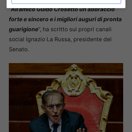
“
A
ll’amico Guido Crosetto un abbraccio
forte e sincero e i migliori auguri di pronta
guarigione
“, ha scritto sui propri canali
social Ignazio La Russa, presidente del
Senato.