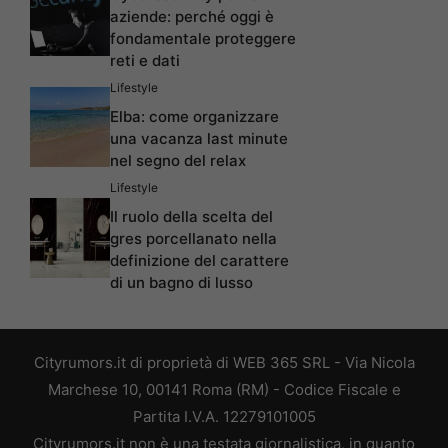
aziende: perché oggi è
fondamentale proteggere
reti e dati
Lifestyle
Elba: come organizzare
una vacanza last minute
nel segno del relax
Lifestyle
Il ruolo della scelta del
gres porcellanato nella
definizione del carattere
di un bagno di lusso
Cityrumors.it di proprietà di WEB 365 SRL - Via Nicola
Marchese 10, 00141 Roma (RM) - Codice Fiscale e
Partita I.V.A. 12279101005
Cityrumors.it non è una testata giornalistica, in quanto