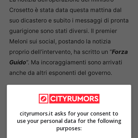
Crosetto è stata data questa mattina dal
suo dicastero e subito i messaggi di pronta
guarigione sono stati diversi. Il premier
Meloni sui social, postando la notizia
proprio dell’intervento, ha scritto un “
Forza
Guido
“. Ma incoraggiamenti sono arrivati
anche da altri esponenti del governo.
cityrumors.it asks for your consent to
use your personal data for the following
purposes: