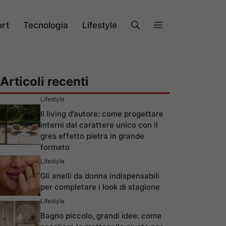
rt
Tecnologia
Lifestyle
Articoli recenti
Lifestyle
Il living d’autore: come progettare
interni dal carattere unico con il
gres effetto pietra in grande
formato
Lifestyle
Gli anelli da donna indispensabili
per completare i look di stagione
Lifestyle
Bagno piccolo, grandi idee: come