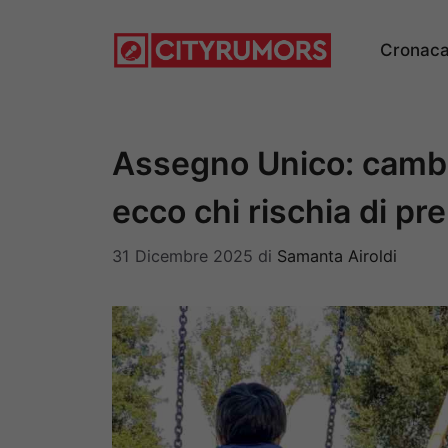
Vai
al
Cronac
contenuto
Assegno Unico: cambi
ecco chi rischia di p
31 Dicembre 2025
di
Samanta Airoldi