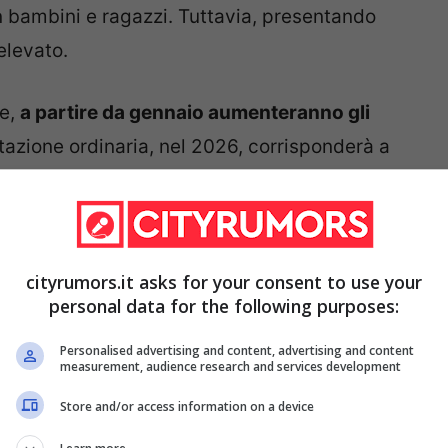
n bambini e ragazzi. Tuttavia, presentando
elevato.
ne,
a partire da gennaio aumenteranno gli
tazione ordinaria, nel 2026, corrisponderà a
saranno di pochi euro. Ma la grande novità è
ure le soglie.
 novità del 2026
cityrumors.it asks for your consent to use your
personal data for the following purposes:
’adeguamento all’inflazione, cambieranno gli
Personalised advertising and content, advertising and content
nno pure le soglie limite. Di seguito
measurement, audience research and services development
à che bisogna conoscere per non perdere
Store and/or access information on a device
.