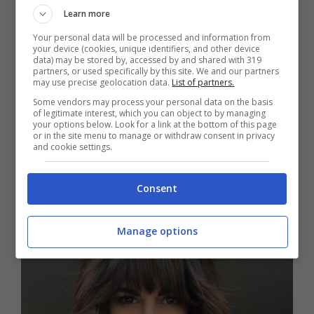
Learn more
Your personal data will be processed and information from
your device (cookies, unique identifiers, and other device
data) may be stored by, accessed by and shared with 319
partners, or used specifically by this site. We and our partners
may use precise geolocation data.
List of partners.
Some vendors may process your personal data on the basis
Anche tu soffri per le zanzare con
of legitimate interest, which you can object to by managing
your options below. Look for a link at the bottom of this page
l’arrivo del caldo? Così te ne
or in the site menu to manage or withdraw consent in privacy
and cookie settings.
dimenticherai
13 Aprile 2024
Consent
Manage options